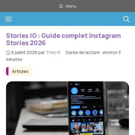
Aller
Menu
au
Menu
contenu
Stories IG : Guide complet Instagram
Stories 2026
9 juillet 2026
par
Théo R.
·
Durée de lecture : environ 3
minutes
Articles