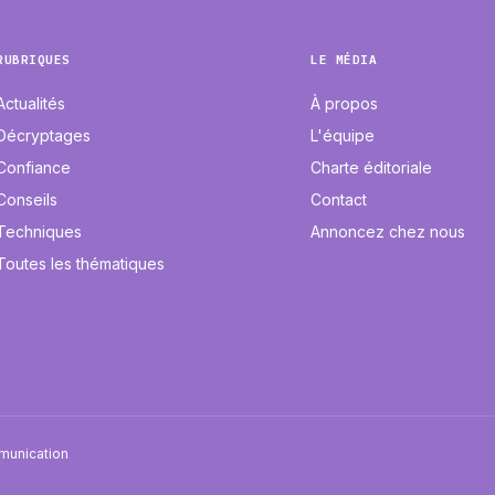
RUBRIQUES
LE MÉDIA
Actualités
À propos
Décryptages
L'équipe
Confiance
Charte éditoriale
Conseils
Contact
Techniques
Annoncez chez nous
Toutes les thématiques
mmunication