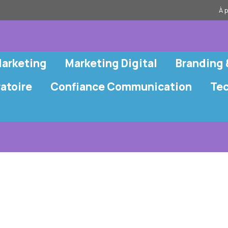
À 
Marketing
Marketing Digital
Branding
atoire
Confiance Communication
Te