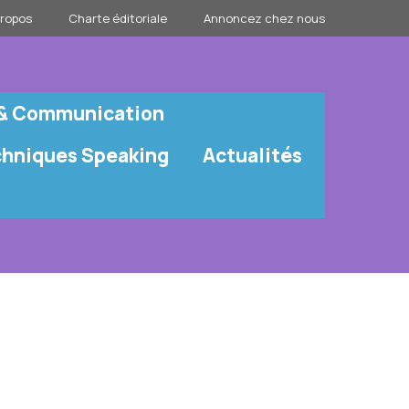
propos
Charte éditoriale
Annoncez chez nous
 & Communication
chniques Speaking
Actualités