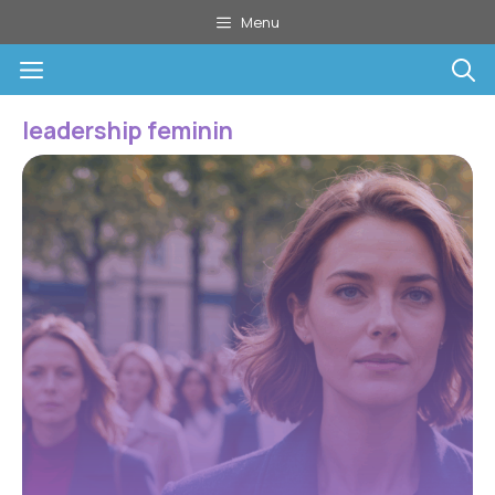
Aller
Menu
au
Menu
contenu
leadership feminin