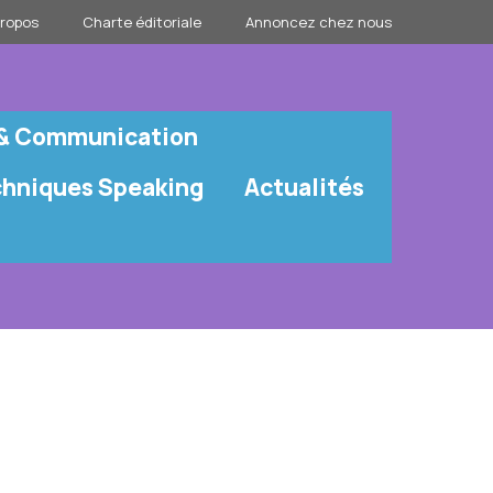
propos
Charte éditoriale
Annoncez chez nous
 & Communication
chniques Speaking
Actualités