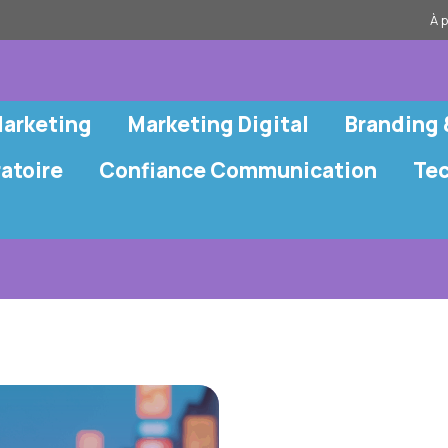
À 
Marketing
Marketing Digital
Branding
atoire
Confiance Communication
Te