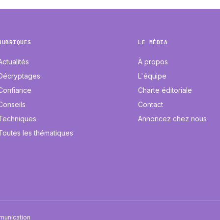
RUBRIQUES
LE MÉDIA
Actualités
À propos
Décryptages
L'équipe
Confiance
Charte éditoriale
Conseils
Contact
Techniques
Annoncez chez nous
Toutes les thématiques
mmunication