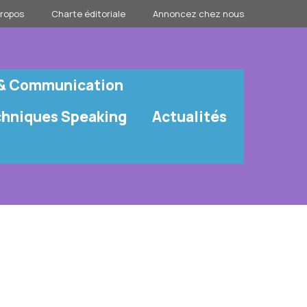
propos
Charte éditoriale
Annoncez chez nous
 & Communication
chniques Speaking
Actualités