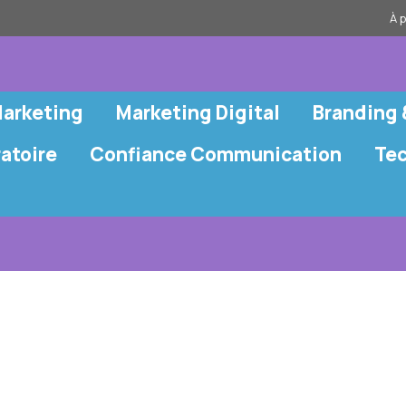
À 
Marketing
Marketing Digital
Branding
atoire
Confiance Communication
Te