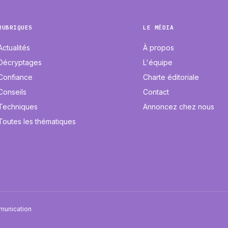
RUBRIQUES
LE MÉDIA
Actualités
À propos
Décryptages
L'équipe
Confiance
Charte éditoriale
Conseils
Contact
Techniques
Annoncez chez nous
Toutes les thématiques
mmunication