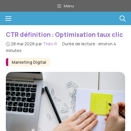
Aller
Menu
au
Menu
contenu
CTR définition : Optimisation taux clic
28 mai 2026
par
Théo R.
·
Durée de lecture : environ 4
minutes
Marketing Digital