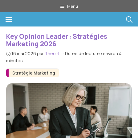
Aller
Menu
au
Menu
contenu
Key Opinion Leader : Stratégies
Marketing 2026
16 mai 2026
par
Théo R.
·
Durée de lecture : environ 4
minutes
Stratégie Marketing