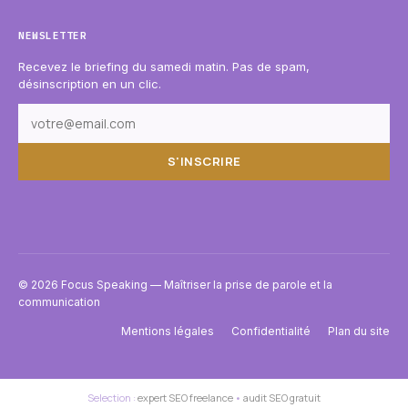
NEWSLETTER
Recevez le briefing du samedi matin. Pas de spam,
désinscription en un clic.
S'INSCRIRE
© 2026 Focus Speaking — Maîtriser la prise de parole et la
communication
Mentions légales
Confidentialité
Plan du site
Selection :
expert SEO freelance
•
audit SEO gratuit