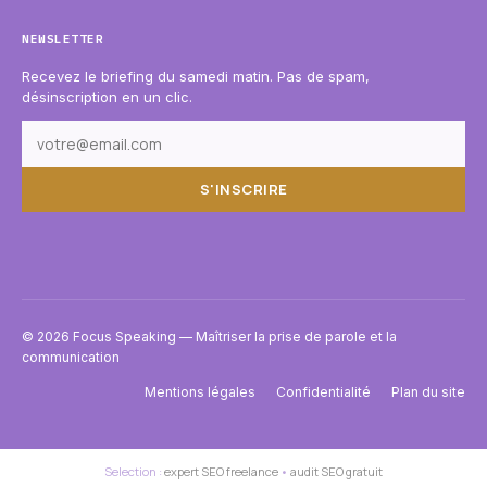
NEWSLETTER
Recevez le briefing du samedi matin. Pas de spam,
désinscription en un clic.
S'INSCRIRE
© 2026 Focus Speaking — Maîtriser la prise de parole et la
communication
Mentions légales
Confidentialité
Plan du site
Selection :
expert SEO freelance
•
audit SEO gratuit