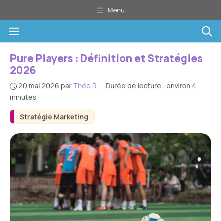
Aller
Menu
au
Menu
contenu
Pure Players : Définition et Stratégies
2026
20 mai 2026
par
Théo R.
·
Durée de lecture : environ 4
minutes
Stratégie Marketing