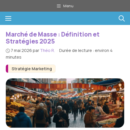
Aller
Menu
au
Menu
contenu
Marché de Masse : Définition et
Stratégies 2025
7 mai 2026
par
Théo R.
·
Durée de lecture : environ 4
minutes
Stratégie Marketing